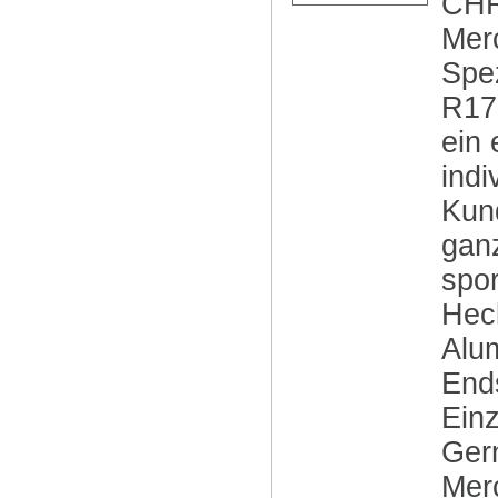
CHR
Mer
Spe
R17
ein 
indi
Kun
gan
spor
Hec
Alum
Ends
Einz
Gern
Mer