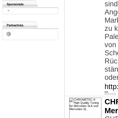
sind
Ang
Mar
zu 
Pal
von 
Sch
Rück
stän
oder
http
N/A
CHR
Mer