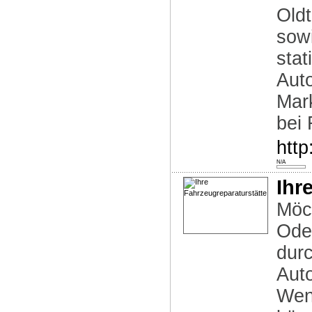
Old
sow
stat
Auto
Mar
bei 
http
N/A
Ihr
Möch
Oder
durc
Aut
Wenn