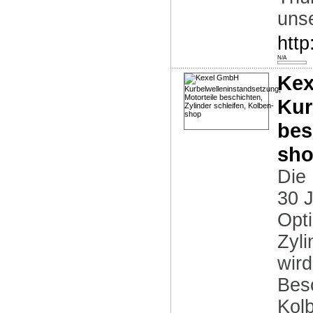
uns
http
N/A
Ke
Kur
bes
sh
Die 
30 J
Opt
Zyli
wir
Bes
Kolb