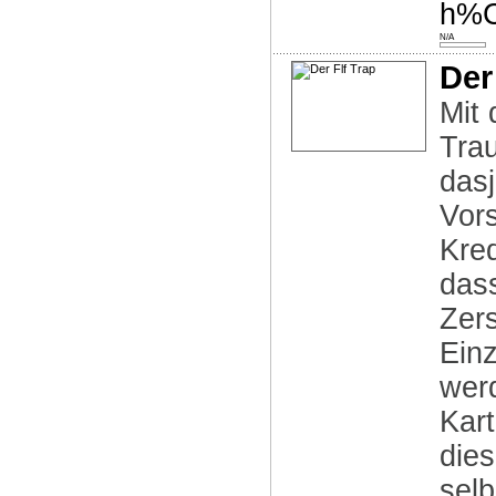
h%C
N/A
Der
Mit 
Trau
das
Vor
Kre
dass
Zer
Einz
wer
Kart
die
selb