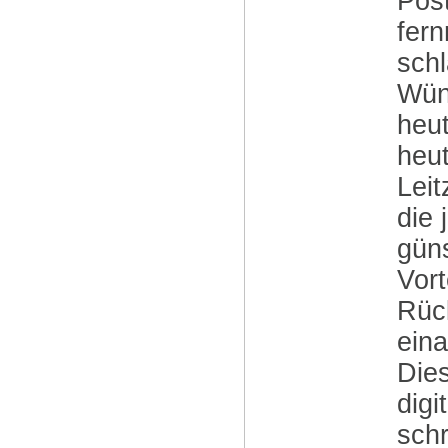
Post
fer
schl
Wüns
heut
heu
Leit
die 
gün
Vort
Rück
eina
Dies
dig
schr