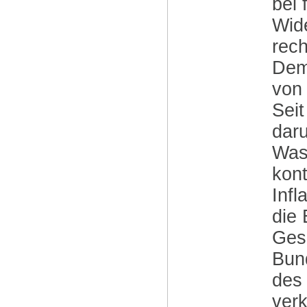
bei 
Wide
rech
Dem
von 
Seit
dar
Was
kont
Infl
die 
Gese
Bun
des
ver