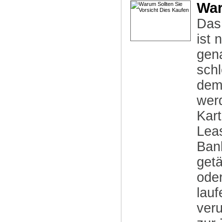
War
Das 
ist 
gen
schl
demo
werd
Kart
Lea
Ban
get
oder
lauf
veru