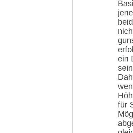
Basi
jene
bei
nich
guns
erfo
ein 
sein
Dahe
wenn
Höh
für 
Mögl
abg
glei