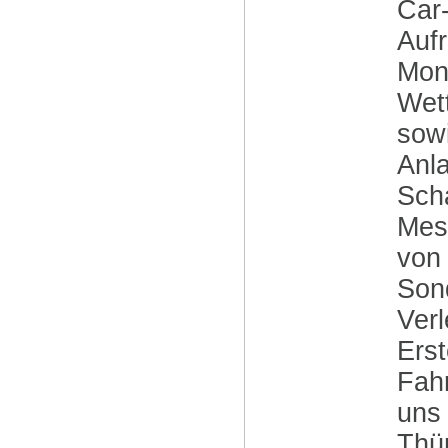
Car
Auf
Mon
Wet
sowi
Anl
Scha
Mes
von
Son
Verl
Erst
Fah
uns 
Thü