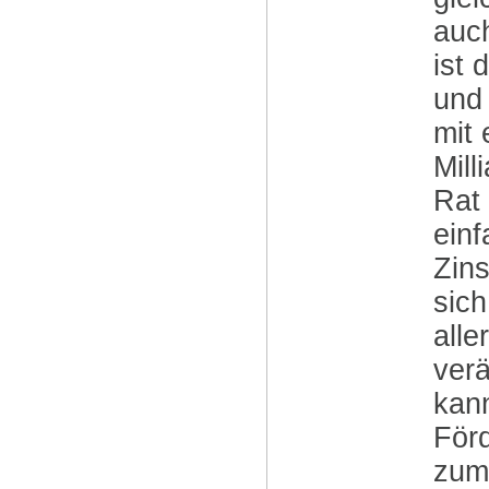
auch
ist 
und 
mit 
Mill
Rat 
einf
Zins
sich
alle
ver
kan
För
zum 