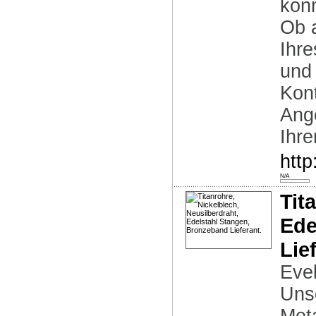
könn
Ob a
Ihre
und
Kont
Ang
Ihr
http
N/A
Tit
Ede
Lie
Eve
Uns