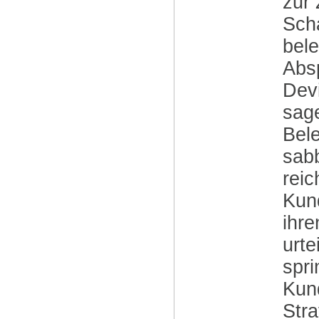
zur 
Sch
bele
Abs
Devi
sage
Bele
sabb
reic
Kun
ihre
urte
spri
Kund
Stra