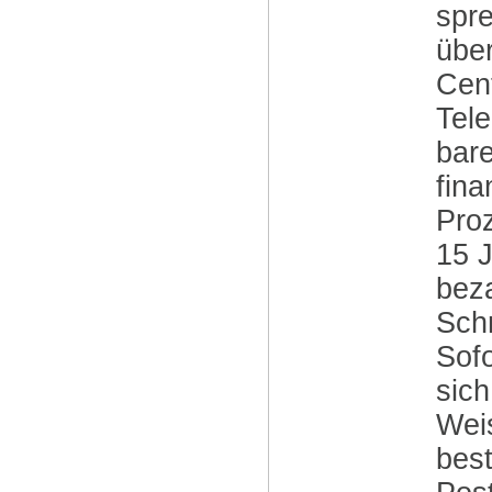
spre
über
Cent
Tele
bar
fina
Proz
15 
beza
Schr
Sofo
sich
Weis
best