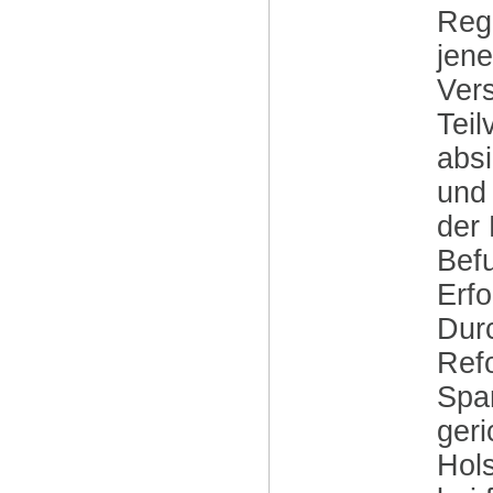
Regi
jen
Vers
Teil
absi
und 
der 
Befu
Erfo
Durc
Ref
Spa
ger
Hols