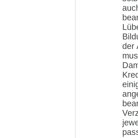
auch
bean
Lüb
Bild
der 
muss
Dami
Kred
eini
ang
bea
Ver
jewe
pass