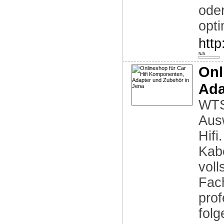
ode
opt
htt
N/A
Onl
Ada
WTS 
Aus
Hifi
Kabe
voll
Fach
prof
folg