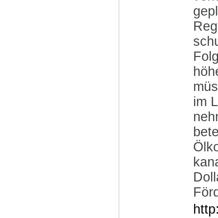
gep
Rege
sch
Folg
höhe
müs
im L
neh
bete
Ölko
kan
Doll
För
http