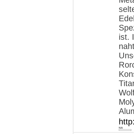
Meta
selt
Edel
Spez
ist.
naht
Unse
Ror
Kons
Tita
Wolf
Moly
Alu
http
N/A